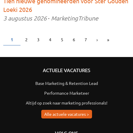
Tien nieuwe genomineerden voor Ster Gouden
Loeki 2026
3 augustus 2026
·
MarketingTribune
1
2
3
4
5
6
7
›
»
PAGINA'S
ACTUELE VACATURES
Base Marketing & Retention Lead
Performance Marketeer
Altijd op zoek naar marketing professionals!
Alle actuele vacatures >