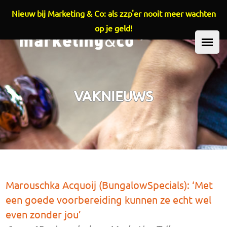
Nieuw bij Marketing & Co: als zzp'er nooit meer wachten
Overslaan en naar de inhoud gaan
op je geld!
HOOFDMENU
VAKNIEUWS
Marouschka Acquoij (BungalowSpecials): ‘Met
een goede voorbereiding kunnen ze echt wel
even zonder jou’