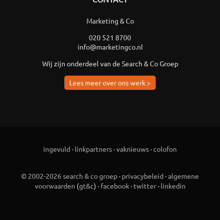
Marketing & Co
020 521 8700
info@marketingco.nl
Wij zijn onderdeel van de Search & Co Groep
Lees meer over ons werk >
ingevuld
·
linkpartners
·
vaknieuws
·
colofon
© 2002-2026 search & co groep
·
privacybeleid
·
algemene
voorwaarden
(
gt&c
) ·
facebook
·
twitter
·
linkedin