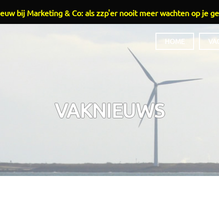
euw bij Marketing & Co: als zzp'er nooit meer wachten op je ge
HOME
VA
HOOFDMENU
VAKNIEUWS