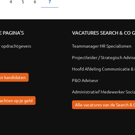
4
5
6
7
 PAGINA'S
VACATURES SEARCH & CO 
r opdrachtgevers
Teammanager HR Specialismen
Projectleider / Strategisch Advis
Hoofd Afdeling Communicatie &
or kandidaten
P&O Adviseur
Administratief Medewerker Soci
achten op je geld
Alle vacatures van de Search & 