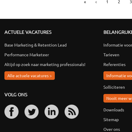
«
‹
1
2
3
PAGINA'S
ACTUELE VACATURES
BELANGRIJKE
Base Marketing & Retention Lead
Informatie voo
Performance Marketeer
Tarieven
Altijd op zoek naar marketing professionals!
Referenties
Alle actuele vacatures >
Informatie vo
Solliciteren
VOLG ONS
Nooit meer w
Downloads
Sitemap
Over ons