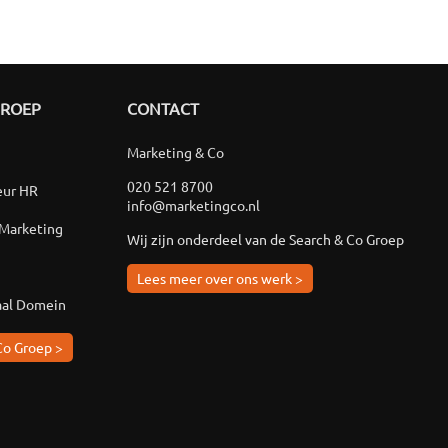
GROEP
CONTACT
Marketing & Co
020 521 8700
eur HR
info@marketingco.nl
 Marketing
Wij zijn onderdeel van de Search & Co Groep
Lees meer over ons werk >
aal Domein
Co Groep >