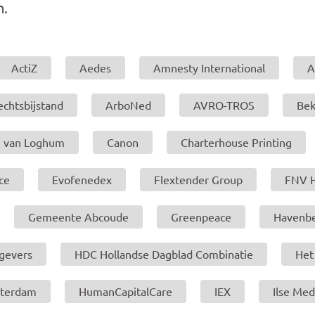
n.
ActiZ
Aedes
Amnesty International
A
echtsbijstand
ArboNed
AVRO-TROS
Bek
u van Loghum
Canon
Charterhouse Printing
ce
Evofenedex
Flextender Group
FNV 
Gemeente Abcoude
Greenpeace
Havenbe
gevers
HDC Hollandse Dagblad Combinatie
Het
sterdam
HumanCapitalCare
IEX
Ilse Med