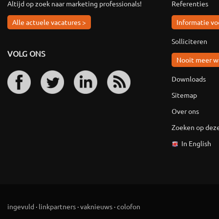
Altijd op zoek naar marketing professionals!
Referenties
Alle actuele vacatures >
Informatie vo
Solliciteren
VOLG ONS
Nooit meer w
Downloads
Sitemap
Over ons
Zoeken op deze
In English
ingevuld
·
linkpartners
·
vaknieuws
·
colofon