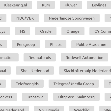
Kieskeurig.nl
KLM
Kluwer
Leylines
d
NDC/VBK
Nederlandse Spoorwegen
uys
NS
Oracle
Orange
OY Comm
s
Persgroep
Philips
Politie Academie
ormation
Reumafonds
Rockwell Automation
onal
Shell Nederland
Slachtofferhulp Nederland
m
Telefoongids
Telegraaf Media Groep
tgevers
Transavia
Uitgeverij Malmberg
ate Nederland
VNU Media
Warchild
We