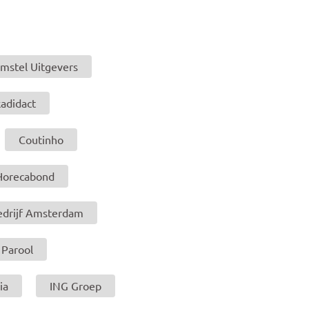
mstel Uitgevers
adidact
Coutinho
Horecabond
drijf Amsterdam
 Parool
ia
ING Groep