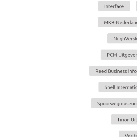
Interface
MKB-Nederlan
NijghVersl
PCM Uitgever
Reed Business Inf
Shell Internati
Spoorwegmuseu
Tirion Ui
Verit