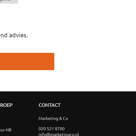
end advies.
GROEP
CONTACT
Marketing & Co
020 521 8700
eur HR
info@marketingco.nl