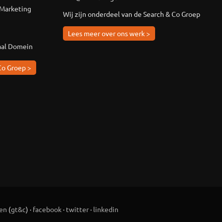
 Marketing
Wij zijn onderdeel van de Search & Co Groep
Lees meer over ons werk >
aal Domein
Co Groep >
en
(
gt&c
) ·
facebook
·
twitter
·
linkedin