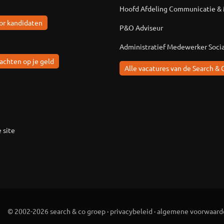
Hoofd Afdeling Communicatie &
or kandidaten
P&O Adviseur
Administratief Medewerker Soci
achten op je geld
Alle vacatures van de Search & 
 site
© 2002-2026 search & co groep
·
privacybeleid
·
algemene voorwaard