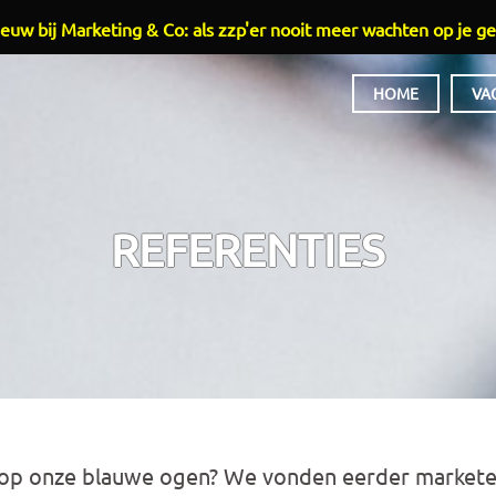
euw bij Marketing & Co: als zzp'er nooit meer wachten op je ge
HOME
VA
HOOFDMENU
REFERENTIES
t op onze blauwe ogen? We vonden eerder markete