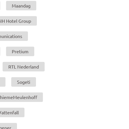
Maandag
NH Hotel Group
unications
Pretium
RTL Nederland
Sogeti
ThiemeMeulenhoff
Vattenfall
gener