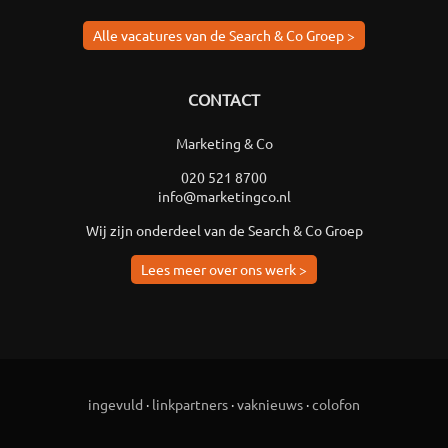
Alle vacatures van de Search & Co Groep >
CONTACT
Marketing & Co
020 521 8700
info@marketingco.nl
Wij zijn onderdeel van de Search & Co Groep
Lees meer over ons werk >
ingevuld
·
linkpartners
·
vaknieuws
·
colofon