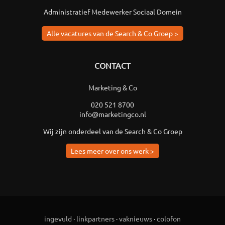
Administratief Medewerker Sociaal Domein
Alle vacatures van de Search & Co Groep >
CONTACT
Marketing & Co
020 521 8700
info@marketingco.nl
Wij zijn onderdeel van de Search & Co Groep
Lees meer over ons werk >
ingevuld
·
linkpartners
·
vaknieuws
·
colofon