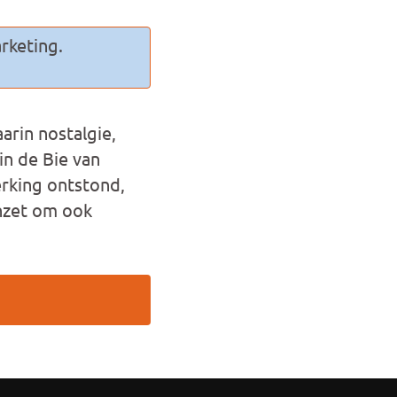
rketing.
arin nostalgie,
n de Bie van
erking ontstond,
inzet om ook