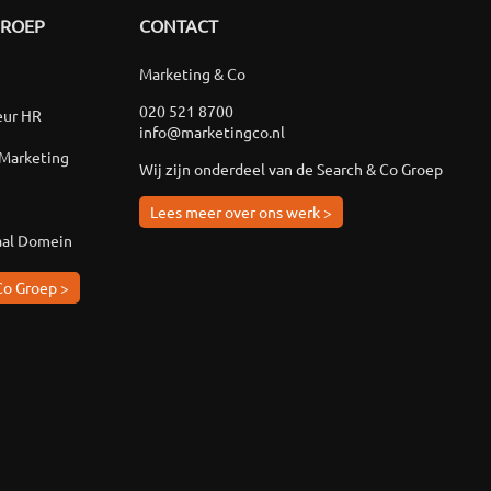
GROEP
CONTACT
Marketing & Co
020 521 8700
eur HR
info@marketingco.nl
 Marketing
Wij zijn onderdeel van de Search & Co Groep
Lees meer over ons werk >
aal Domein
Co Groep >