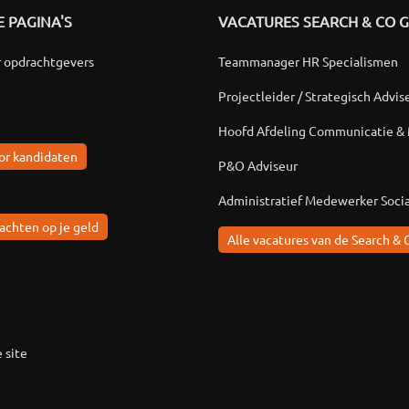
 PAGINA'S
VACATURES SEARCH & CO 
r opdrachtgevers
Teammanager HR Specialismen
Projectleider / Strategisch Advis
Hoofd Afdeling Communicatie &
or kandidaten
P&O Adviseur
Administratief Medewerker Soci
achten op je geld
Alle vacatures van de Search & 
 site