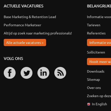
ACTUELE VACATURES
BELANGRIJKE
Base Marketing & Retention Lead
Informatie voo
Performance Marketeer
Tarieven
Altijd op zoek naar marketing professionals!
Referenties
Alle actuele vacatures >
Informatie vo
Solliciteren
VOLG ONS
Nooit meer w
Downloads
Sitemap
Over ons
Zoeken op deze
In English