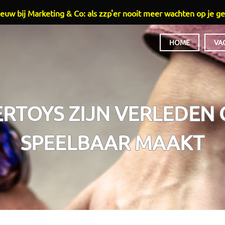
euw bij Marketing & Co: als zzp'er nooit meer wachten op je ge
HOME
VA
HOOFDMENU
ERTOYS ZIJN VERLEDEN
SPEELBAAR MAAKT