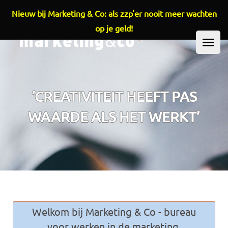
Nieuw bij Marketing & Co: als zzp'er nooit meer wachten
Overslaan en naar de inhoud gaan
op je geld!
HOOFDMENU
‘CREATIVITEIT HEEFT PAS
WAARDE ALS HET WERKT’
Welkom bij Marketing & Co - bureau
voor werken in de marketing.