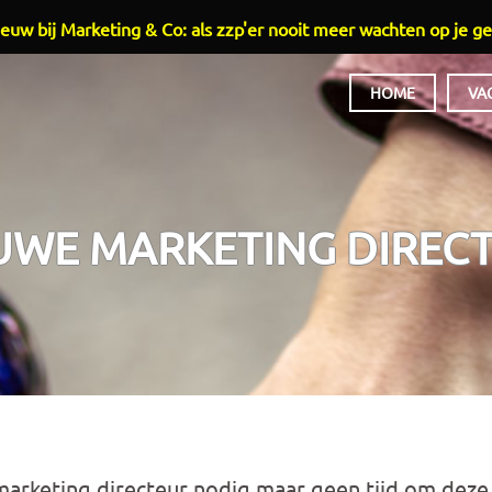
euw bij Marketing & Co: als zzp'er nooit meer wachten op je ge
HOME
VA
HOOFDMENU
UWE MARKETING DIREC
marketing directeur nodig maar geen tijd om deze