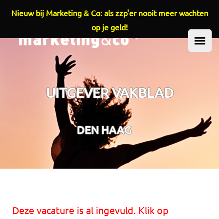
Nieuw bij Marketing & Co: als zzp'er nooit meer wachten
Overslaan en naar de inhoud gaan
op je geld!
HOOFDMENU
UITGEVER VAKBLAD
DEN HAAG
Deze vacature is al ingevuld. Klik op