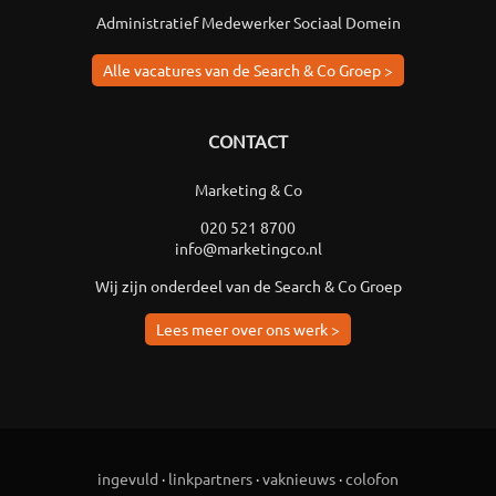
Administratief Medewerker Sociaal Domein
Alle vacatures van de Search & Co Groep >
CONTACT
Marketing & Co
020 521 8700
info@marketingco.nl
Wij zijn onderdeel van de Search & Co Groep
Lees meer over ons werk >
ingevuld
·
linkpartners
·
vaknieuws
·
colofon