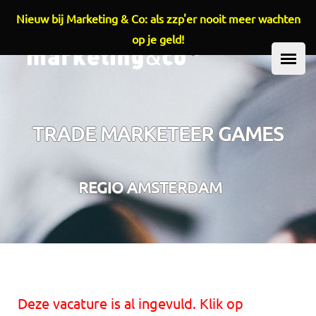
Nieuw bij Marketing & Co: als zzp'er nooit meer wachten
Overslaan en naar de inhoud gaan
op je geld!
HOOFDMENU
TRADE MARKETEER GAMES
REGIO AMSTERDAM
Deze vacature is al ingevuld. Klik op