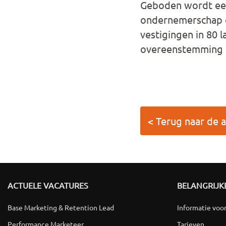
Geboden wordt een
ondernemerschap e
vestigingen in 80 
overeenstemming m
< Terug naar de a
ACTUELE VACATURES
BELANGRIJKE
Base Marketing & Retention Lead
Informatie voo
Performance Marketeer
Tarieven