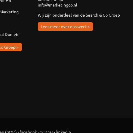
eur HR
info@marketingco.nl
 Marketing
Wij zijn onderdeel van de Search & Co Groep
Lees meer over ons werk >
aal Domein
Co Groep >
en
(
gt&c
) ·
facebook
·
twitter
·
linkedin