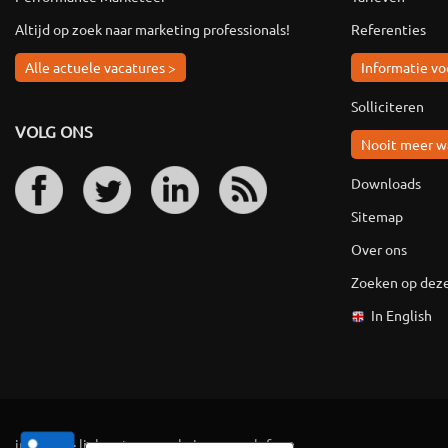
Altijd op zoek naar marketing professionals!
Referenties
Alle actuele vacatures >
Informatie vo
Solliciteren
VOLG ONS
Nooit meer w
Downloads
Sitemap
Over ons
Zoeken op deze
In English
ingevuld
·
linkpartners
·
vaknieuws
·
colofon