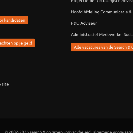
Projectleider / Strategisch Advis
Hoofd Afdeling Communicatie &
or kandidaten
P&O Adviseur
Administratief Medewerker Soci
achten op je geld
Alle vacatures van de Search & 
 site
© 2002-2026 search & co groep
·
privacybeleid
·
algemene voorwaard