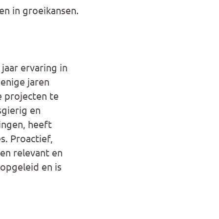
en in groeikansen.
aar ervaring in
 enige jaren
e projecten te
sgierig en
ingen, heeft
s. Proactief,
een relevant en
opgeleid en is