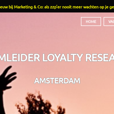
euw bij Marketing & Co: als zzp'er nooit meer wachten op je ge
HOME
VA
HOOFDMENU
MLEIDER LOYALTY RESE
AMSTERDAM