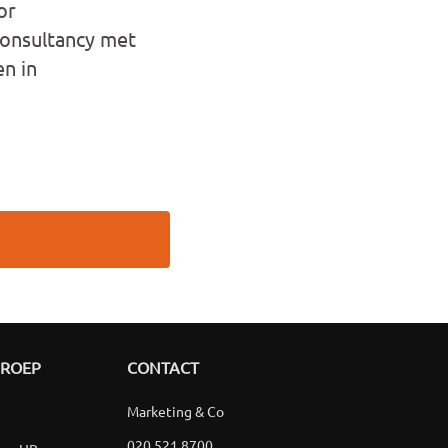
or
consultancy met
n in
GROEP
CONTACT
Marketing & Co
020 521 8700