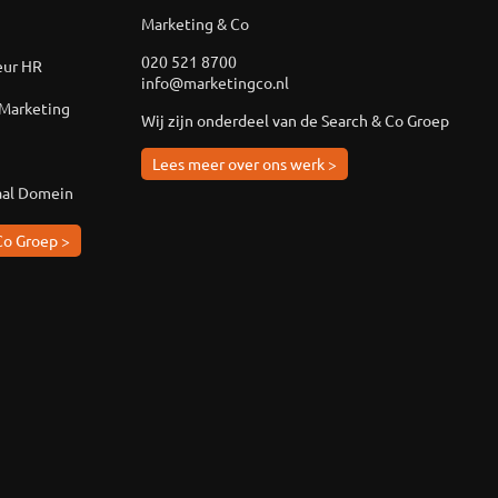
Marketing & Co
020 521 8700
eur HR
info@marketingco.nl
 Marketing
Wij zijn onderdeel van de Search & Co Groep
Lees meer over ons werk >
aal Domein
Co Groep >