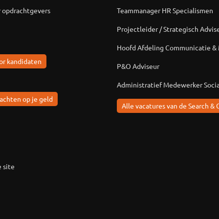
r opdrachtgevers
Teammanager HR Specialismen
Projectleider / Strategisch Advis
Hoofd Afdeling Communicatie &
or kandidaten
P&O Adviseur
Administratief Medewerker Soci
achten op je geld
Alle vacatures van de Search & 
 site