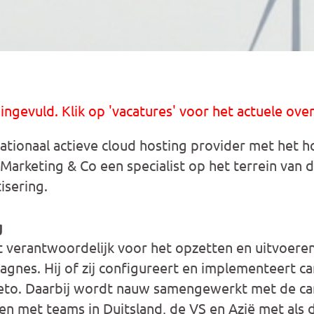
 ingevuld. Klik op 'vacatures' voor het actuele over
tionaal actieve cloud hosting provider met het h
arketing & Co een specialist op het terrein van d
isering.
g
t verantwoordelijk voor het opzetten en uitvoeren 
nes. Hij of zij configureert en implementeert c
keto. Daarbij wordt nauw samengewerkt met de c
n met teams in Duitsland, de VS en Azië met als 