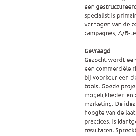
een gestructureerd
specialist is prima
verhogen van de co
campagnes, A/B-tes
Gevraagd
Gezocht wordt een 
een commerciële ri
bij voorkeur een c
tools. Goede proj
mogelijkheden en o
marketing. De idea
hoogte van de laats
practices, is klant
resultaten. Spreekt