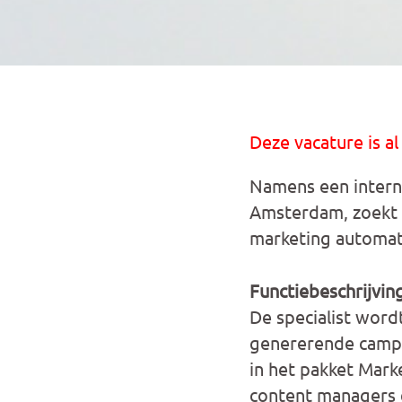
Deze vacature is al
Namens een interna
Amsterdam, zoekt M
marketing automat
Functiebeschrijvin
De specialist word
genererende campag
in het pakket Mar
content managers e