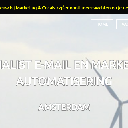
euw bij Marketing & Co: als zzp'er nooit meer wachten op je ge
HOME
VA
HOOFDMENU
IALIST E-MAIL EN MARK
AUTOMATISERING
AMSTERDAM