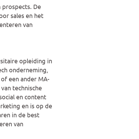
n prospects. De
voor sales en het
menteren van
itaire opleiding in
-tech onderneming,
o of een ander MA-
van technische
social en content
rketing en is op de
aren in de best
teren van