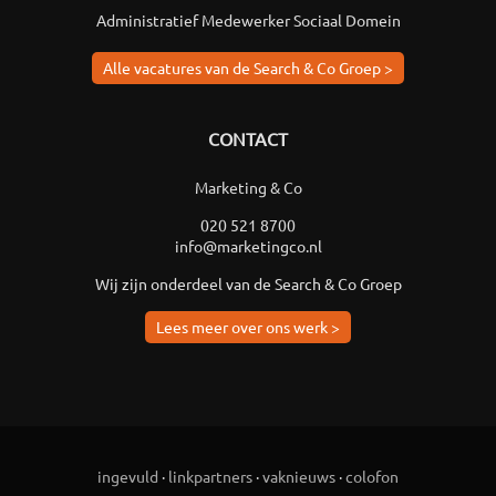
Administratief Medewerker Sociaal Domein
Alle vacatures van de Search & Co Groep >
CONTACT
Marketing & Co
020 521 8700
info@marketingco.nl
Wij zijn onderdeel van de Search & Co Groep
Lees meer over ons werk >
ingevuld
·
linkpartners
·
vaknieuws
·
colofon