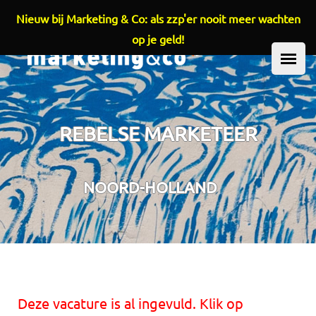
Nieuw bij Marketing & Co: als zzp'er nooit meer wachten
Overslaan en naar de inhoud gaan
op je geld!
HOOFDMENU
REBELSE MARKETEER
NOORD-HOLLAND
Deze vacature is al ingevuld. Klik op