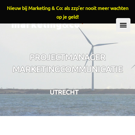
Nieuw bij Marketing & Co: als zzp'er nooit meer wachten
Overslaan en naar de inhoud gaan
op je geld!
HOOFDMENU
PROJECTMANAGER
MARKETINGCOMMUNICATIE
UTRECHT