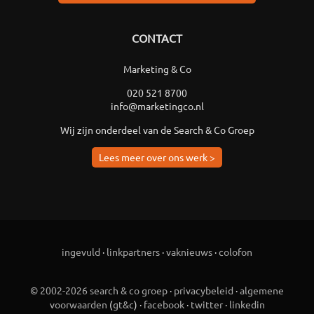
CONTACT
Marketing & Co
020 521 8700
info@marketingco.nl
Wij zijn onderdeel van de Search & Co Groep
Lees meer over ons werk >
ingevuld
·
linkpartners
·
vaknieuws
·
colofon
© 2002-2026 search & co groep
·
privacybeleid
·
algemene
voorwaarden
(
gt&c
) ·
facebook
·
twitter
·
linkedin