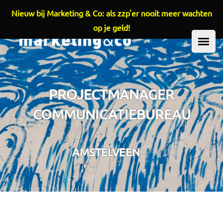
Nieuw bij Marketing & Co: als zzp'er nooit meer wachten
Overslaan en naar de inhoud gaan
op je geld!
HOOFDMENU
PROJECTMANAGER
COMMUNICATIEBUREAU
AMSTELVEEN