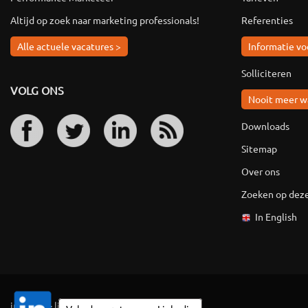
Altijd op zoek naar marketing professionals!
Referenties
Alle actuele vacatures >
Informatie vo
Solliciteren
VOLG ONS
Nooit meer w
Downloads
Sitemap
Over ons
Zoeken op deze
In English
ingevuld
·
linkpartners
·
vaknieuws
·
colofon