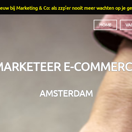
euw bij Marketing & Co: als zzp'er nooit meer wachten op je ge
HOME
VA
HOOFDMENU
MARKETEER E-COMMERC
AMSTERDAM