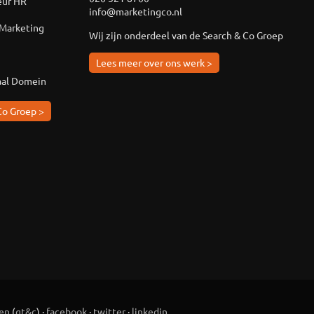
eur HR
info@marketingco.nl
 Marketing
Wij zijn onderdeel van de Search & Co Groep
Lees meer over ons werk >
aal Domein
Co Groep >
en
(
gt&c
) ·
facebook
·
twitter
·
linkedin