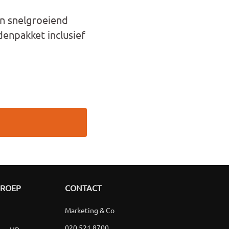
en snelgroeiend
denpakket inclusief
GROEP
CONTACT
Marketing & Co
020 521 8700