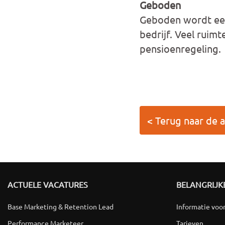
Geboden
Geboden wordt een 
bedrijf. Veel ruim
pensioenregeling.
< Terug naar de a
ACTUELE VACATURES
BELANGRIJKE
Base Marketing & Retention Lead
Informatie voo
Performance Marketeer
Tarieven