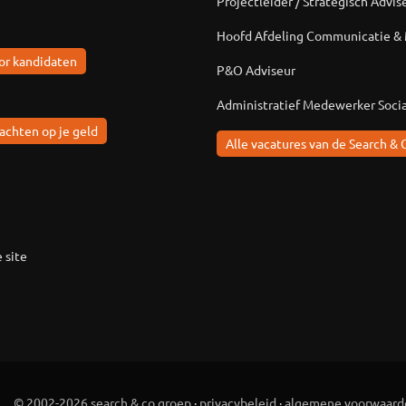
Projectleider / Strategisch Advis
Hoofd Afdeling Communicatie &
or kandidaten
P&O Adviseur
Administratief Medewerker Soci
achten op je geld
Alle vacatures van de Search & 
 site
© 2002-2026 search & co groep
·
privacybeleid
·
algemene voorwaard