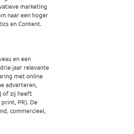
ovatieve marketing
tfom naar een hoger
ics en Content.
veau en een
drie jaar relevante
aring met online
ne adverteren,
 of zij heeft
print, PR). De
end, commercieel,