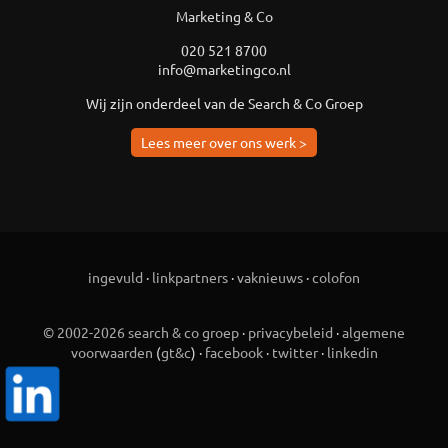
Marketing & Co
020 521 8700
info@marketingco.nl
Wij zijn onderdeel van de Search & Co Groep
Lees meer over ons werk >
ingevuld
·
linkpartners
·
vaknieuws
·
colofon
© 2002-2026 search & co groep
·
privacybeleid
·
algemene
voorwaarden
(
gt&c
) ·
facebook
·
twitter
·
linkedin