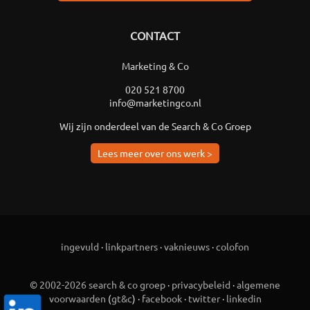
CONTACT
Marketing & Co
020 521 8700
info@marketingco.nl
Wij zijn onderdeel van de Search & Co Groep
Lees meer over ons werk >
ingevuld
·
linkpartners
·
vaknieuws
·
colofon
© 2002-2026 search & co groep
·
privacybeleid
·
algemene
voorwaarden
(
gt&c
) ·
facebook
·
twitter
·
linkedin