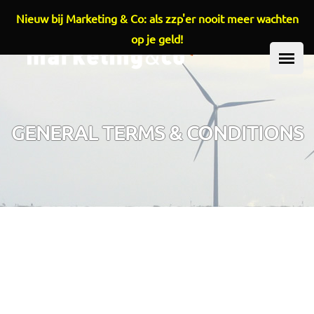
Nieuw bij Marketing & Co: als zzp'er nooit meer wachten
Overslaan en naar de inhoud gaan
op je geld!
HOOFDMENU
GENERAL TERMS & CONDITIONS